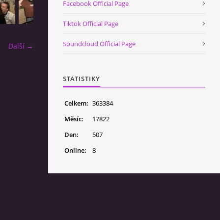
Facebook Official Page
Tiktok Official Page
Soundcloud Official Page
Další →
STATISTIKY
Celkem:
363384
Měsíc:
17822
Den:
507
Online:
8