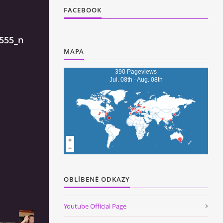
FACEBOOK
555_n
MAPA
390 Pageviews
Jul. 08th - Aug. 08th
OBLÍBENÉ ODKAZY
Youtube Official Page