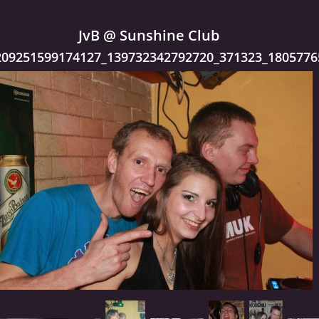
JvB @ Sunshine Club
209251599174127_139732342792720_371323_1805776