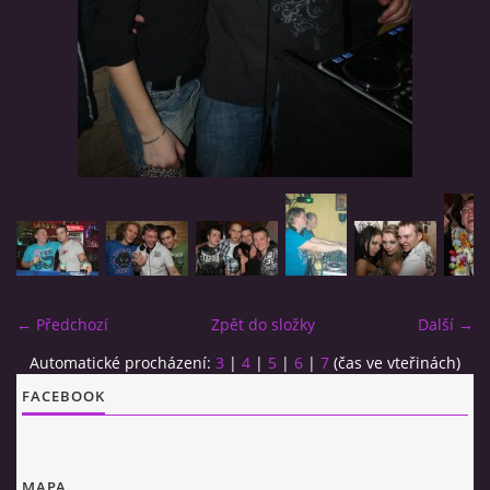
MJ SESSION
MY SETS
VIDEO
FLYERS
← Předchozí
Zpět do složky
Další →
Jimmy van Booken a.k.a Shogo
Automatické procházení:
3
|
4
|
5
|
6
|
7
(čas ve vteřinách)
FACEBOOK
booking@jimmyvanbooken.com
jimmyvanbooken@gmail.com
MAPA