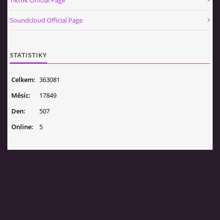
Tiktok Official Page
Soundcloud Official Page
STATISTIKY
Celkem:
363081
Měsíc:
17849
Den:
507
Online:
5