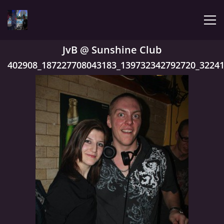
JvB @ Sunshine Club
ÚVOD
402908_187227708043183_139732342792720_3224
LATEST
BIOGRAPHY
MY MUSIC
TRACHNOTOMIA
CONFRONTATION WITH JIMMY