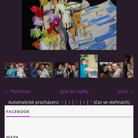
MJ SESSION
MY SETS
VIDEO
FLYERS
← Předchozí
Zpět do složky
Další →
Jimmy van Booken a.k.a Shogo
Automatické procházení:
3
|
4
|
5
|
6
|
7
(čas ve vteřinách)
FACEBOOK
booking@jimmyvanbooken.com
jimmyvanbooken@gmail.com
MAPA