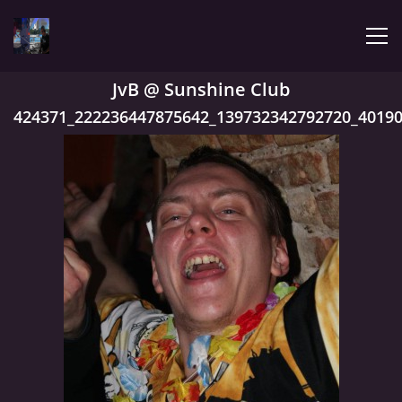
JvB @ Sunshine Club
ÚVOD
424371_222236447875642_139732342792720_4019
LATEST
BIOGRAPHY
MY MUSIC
TRACHNOTOMIA
CONFRONTATION WITH JIMMY