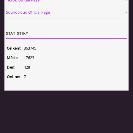
Tiktok Official Page
Soundcloud Official Page
STATISTIKY
Celkem:
363745
Měsíc:
17623
Den:
428
Online:
7