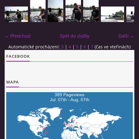
MJ SESSION
MY SETS
← Předchozí
Zpět do složky
Další →
Automatické procházení:
3
|
4
|
5
|
6
|
7
(čas ve vteřinách)
VIDEO
FACEBOOK
FLYERS
MAPA
389 Pageviews
Jimmy van Booken a.k.a Shogo
Jul. 07th - Aug. 07th
booking@jimmyvanbooken.com
jimmyvanbooken@gmail.com