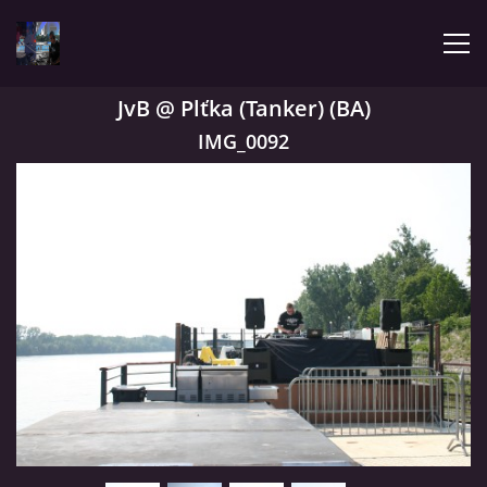
JvB @ Plťka (Tanker) (BA)
ÚVOD
IMG_0092
LATEST
BIOGRAPHY
MY MUSIC
TRACHNOTOMIA
CONFRONTATION WITH JIMMY