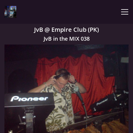
JvB @ Empire Club (PK)
ÚVOD
JvB in the MIX 038
LATEST
BIOGRAPHY
MY MUSIC
TRACHNOTOMIA
CONFRONTATION WITH JIMMY