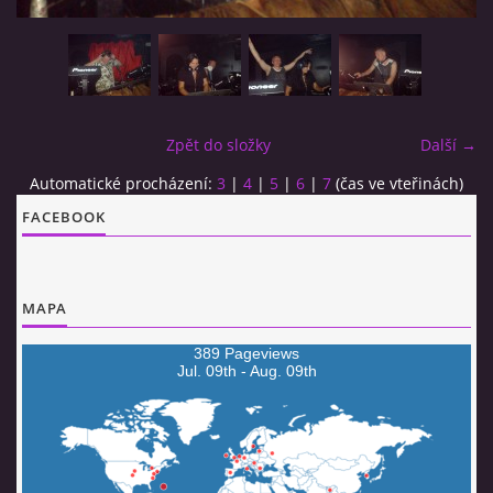
MJ SESSION
MY SETS
Zpět do složky
Další →
VIDEO
Automatické procházení:
3
|
4
|
5
|
6
|
7
(čas ve vteřinách)
FACEBOOK
FLYERS
MAPA
Jimmy van Booken a.k.a Shogo
389 Pageviews
Jul. 09th - Aug. 09th
booking@jimmyvanbooken.com
jimmyvanbooken@gmail.com