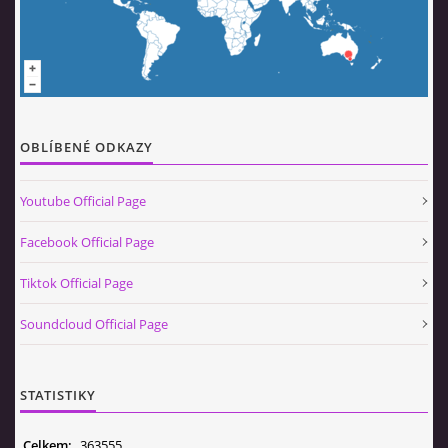
© 2026 eStránky.cz
|
Aktualizováno: 5. 8. 2026
|
Nahoru ↑
OBLÍBENÉ ODKAZY
Youtube Official Page
Facebook Official Page
Tiktok Official Page
Soundcloud Official Page
STATISTIKY
Celkem:
363555