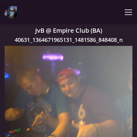
JvB @ Empire Club (BA)
ÚVOD
40631_1364671965131_1481586_848408_n
LATEST
BIOGRAPHY
MY MUSIC
TRACHNOTOMIA
CONFRONTATION WITH JIMMY