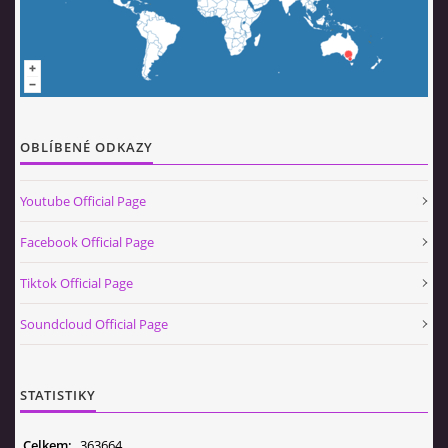
© 2026 eStránky.cz
|
Aktualizováno: 5. 8. 2026
|
Nahoru ↑
OBLÍBENÉ ODKAZY
Youtube Official Page
Facebook Official Page
Tiktok Official Page
Soundcloud Official Page
STATISTIKY
Celkem:
363664