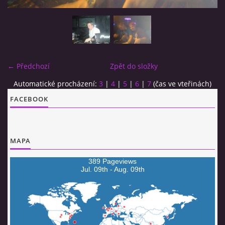
MJ SESSION
MY SETS
← Předchozí
Zpět do složky
VIDEO
Automatické procházení:
3
|
4
|
5
|
6
|
7
(čas ve vteřinách)
FACEBOOK
FLYERS
MAPA
Jimmy van Booken a.k.a Shogo
389 Pageviews
Jul. 09th - Aug. 09th
booking@jimmyvanbooken.com
jimmyvanbooken@gmail.com