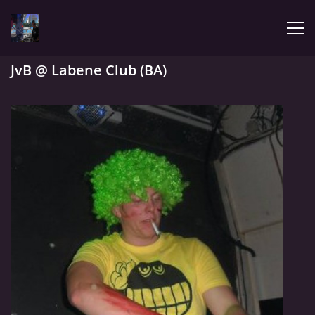
JvB @ Labene Club (BA)
ÚVOD
LATEST
BIOGRAPHY
MY MUSIC
TRACHNOTOMIA
CONFRONTATION WITH JIMMY