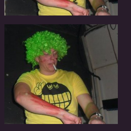
MJ SESSION
MY SETS
VIDEO
FLYERS
Jimmy van Booken a.k.a Shogo
booking@jimmyvanbooken.com
jimmyvanbooken@gmail.com