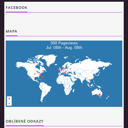
© 2026 eStránky.cz
|
Aktualizováno: 5. 8. 2026
|
Nahoru ↑
FACEBOOK
MAPA
388 Pageviews
Jul. 08th - Aug. 08th
OBLÍBENÉ ODKAZY