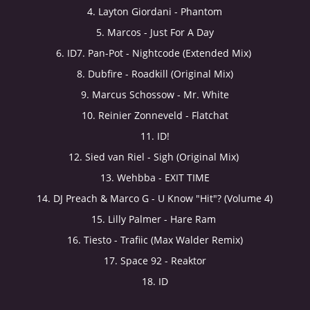
4. Layton Giordani - Phantom
© 2026 eStránky.cz
|
Aktualizováno: 5. 8. 2026
|
Nahoru ↑
5. Marcos - Just For A Day
6. ID7. Pan-Pot - Nightcode (Extended Mix)
8. Dubfire - Roadkill (Original Mix)
9. Marcus Schossow - Mr. White
10. Reinier Zonneveld - Flatchat
11. ID!
12. Sied van Riel - Sigh (Original Mix)
13. Wehbba - EXIT TIME
14. DJ Preach & Marco G - U Know "Hit"? (Volume 4)
15. Lilly Palmer - Hare Ram
16. Tiesto - Trafiic (Max Walder Remix)
17. Space 92 - Reaktor
18. ID