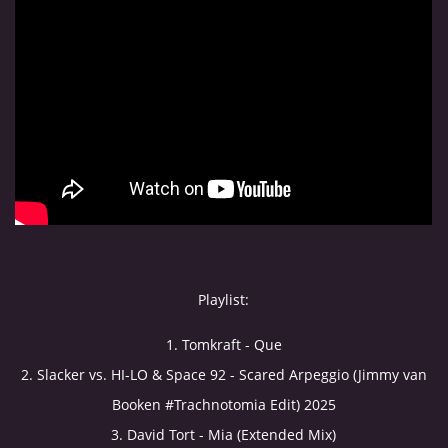
MJ SESSION
MY SETS
VIDEO
FLYERS
Playlist:
Jimmy van Booken a.k.a Shogo
1. Tomkraft - Que
2. Slacker vs. HI-LO & Space 92 - Scared Arpeggio (Jimmy van
booking@jimmyvanbooken.com
Booken #Trachnotomia Edit) 2025
jimmyvanbooken@gmail.com
3. David Tort - Mia (Extended Mix)