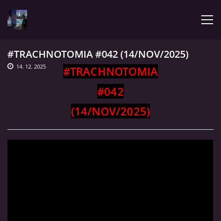
#TRACHNOTOMIA #042 (14/NOV/2025)
ÚVOD
14. 12. 2025
#TRACHNOTOMIA
#042
LATEST
(14/NOV/2025)
BIOGRAPHY
MY MUSIC
TRACHNOTOMIA
CONFRONTATION WITH JIMMY