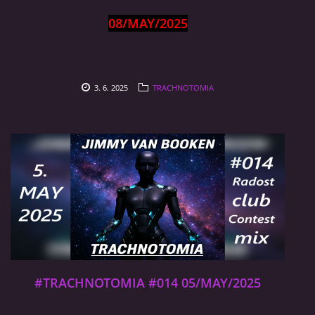
08/MAY/2025
MJ SESSION
MY SETS
3. 6. 2025
TRACHNOTOMIA
VIDEO
FLYERS
Jimmy van Booken a.k.a Shogo
booking@jimmyvanbooken.com
#TRACHNOTOMIA #014 05/MAY/2025
jimmyvanbooken@gmail.com