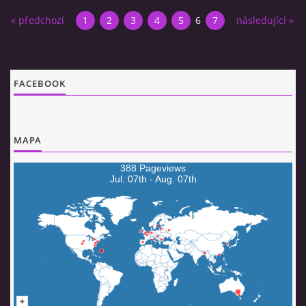
« předchozí
1
2
3
4
5
6
7
následující »
FACEBOOK
MAPA
388 Pageviews
Jul. 07th - Aug. 07th